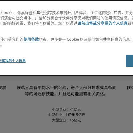
 Cookie、像素标签和其他追踪技术来提升用户体验、个性化内容和广告，并
我们还会与社交媒体、广告和分析合作伙伴分享您对我们网站的使用情况信息。
退出的偏好设置，我们将予以采纳。您可以通过
请勿出售或分享我的个人信息
链
。
第50百分位
的使用受我们的
使用条款
约束。更多关于 Cookie 以及我们如何共享信息的信
明
。
分享我的个人信息
发展
候选人具有平均水平的经验，符合大部分要求或具备同
候
等的可迁移技能，并且还可能拥有相关资格。
小型企业：<1亿元

中型企业：1亿元-5亿元

大型企业：>5亿元