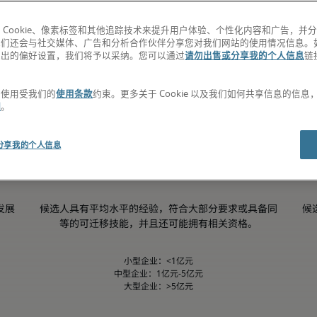
 Cookie、像素标签和其他追踪技术来提升用户体验、个性化内容和广告，并
我们还会与社交媒体、广告和分析合作伙伴分享您对我们网站的使用情况信息。
退出的偏好设置，我们将予以采纳。您可以通过
请勿出售或分享我的个人信息
链
。
第50百分位
的使用受我们的
使用条款
约束。更多关于 Cookie 以及我们如何共享信息的信
明
。
分享我的个人信息
发展
候选人具有平均水平的经验，符合大部分要求或具备同
候
等的可迁移技能，并且还可能拥有相关资格。
小型企业：<1亿元

中型企业：1亿元-5亿元

大型企业：>5亿元