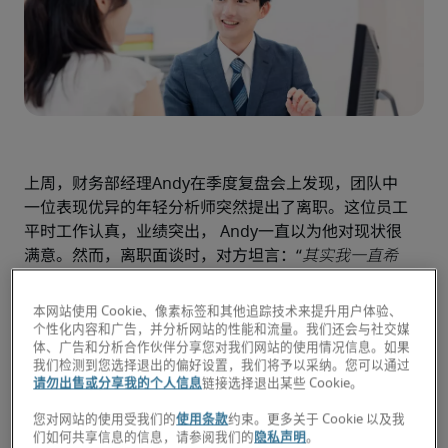
上周，财务部经理Andy在季度复盘会上发现，团队中
一位表现优异的年轻分析师突然提出了离职。这位员工
平时工作认真，业绩突出， Andy一直以为他对现状很
满意。然而，离职面谈时，对方坦言：“
其实我一直希
望有机会接触更复杂的财务建模和战略分析，但不知道
该如何向您表达，也不知道公司是否有这样的发展路
本网站使用 Cookie、像素标签和其他追踪技术来提升用户体验、
径
……”
个性化内容和广告，并分析网站的性能和流量。我们还会与社交媒
体、广告和分析合作伙伴分享您对我们网站的使用情况信息。如果
这件事让Andy陷入反思：我们是否在忙碌中忽略了团
我们检测到您选择退出的偏好设置，我们将予以采纳。您可以通过
队成员真正的职业诉求？ 
请勿出售或分享我的个人信息
链接选择退出某些 Cookie。
作为一名领导者，您的工作总是繁忙不堪。无论是在应
您对网站的使用受我们的
使用条款
约束。更多关于 Cookie 以及我
对高峰期的繁重任务，还是协助企业应对经济环境变化
们如何共享信息的信息，请参阅我们的
隐私声明
。