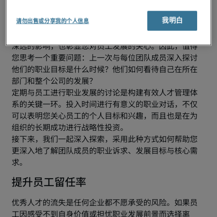
时，常常需要将一些不紧急的责任暂时置于次要位置。
然而，无论工作节奏多么紧张，您始终应当为与团队成
我明白
请勿出售或分享我的个人信息
员的职业交流预留时间。
这些一对一的沟通不仅能够对个人成长和团队表现产生
深远的影响，也彰显您对员工发展的关心。因此，值得
您思考一个重要问题：上一次与每位团队成员深入探讨
他们的职业目标是什么时候？他们如何看待自己在所在
部门和整个公司的发展？ 
定期与员工进行职业发展的讨论是构建有效人才管理体
系的关键一环。投入时间进行有意义的职业对话，不仅
可以表明您关心员工的个人目标和兴趣，而且也是在为
组织的长期成功进行战略性投资。
接下来，我们一起深入探索，采用此种方式如何帮助您
更深入地了解团队成员的职业诉求、发展目标与核心需
求。 
提升员工留任率
优秀人才的流失是任何企业都不愿承受的风险。如果员
工因感受不到自身价值或担忧职业发展前景而选择离