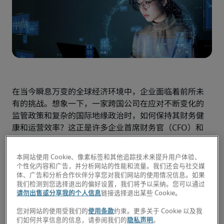
在当今瞬息万变的全球经济环境中，企业面临着前所未
有的挑战。想象一下，一家跨国公司在应对不断变化的
监管政策和复杂的国际地缘政治时，如何保持其财务健
康和运营效率？这正是许多企业首席财务官（CFO）和
财务团队所面临的现实考验。他们不仅需要找到创新的
方法来应对这些挑战，还要推动企业在竞争激烈的市场
本网站使用 Cookie、像素标签和其他追踪技术来提升用户体验、
中实现可持续增长。
个性化内容和广告，并分析网站的性能和流量。我们还会与社交媒
根据《全球财务智能化调研报告》，66%的中国企业已
体、广告和分析合作伙伴分享您对我们网站的使用情况信息。如果
我们检测到您选择退出的偏好设置，我们将予以采纳。您可以通过
经开始在财务领域积极应用人工智能（AI），这表明越
请勿出售或分享我的个人信息
链接选择退出某些 Cookie。
来越多的企业意识到，AI不仅是技术的革新，更是应对
宏观经济不确定性的助力。(1) 由人工智能赋能的财务
您对网站的使用受我们的
使用条款
约束。更多关于 Cookie 以及我
们如何共享信息的信息，请参阅我们的
隐私声明
。