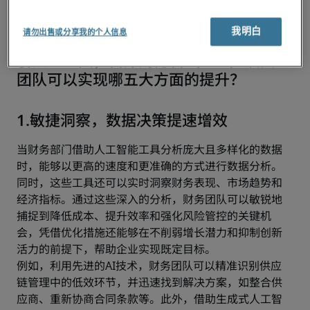
团队，能够重塑企业在应对通货膨胀、利率波动等多重
经济不确定因素时的决策方式，从而帮助更有效地规避
我明白
风险、驾驭不确定性。
请勿出售或分享我的个人信息
引入AI工具，首席财务官（CFO）及其
团队可以实现哪五大方面的提升？
1.敏捷洞察，数据决策提速增效
当财务部门借助人工智能工具分析庞大且多样化的数据
时，能够以更高的速度和更准确的方式进行数据分析。
同时，这些工具还可以实时洞察财务表现、市场趋势和
经济指标。通过这些深入的分析，财务团队可以敏锐地
捕捉到降低成本、提升效率和强化风险管控的关键机
会，凭借优化措施还能够在不削弱增长潜力和抑制创新
活力的前提下，帮助企业实现既定目标。
例如，利用先进的AI技术，财务团队可以精准识别供应
链管理中的低效环节，并迅速找到解决方案，如整合供
应商、重新协商合同条款等。此外，借助生成式人工智