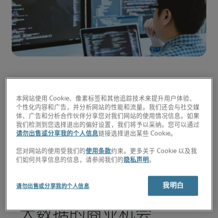
随着中国落实发展智能社会和发展数字经济的国家大
本网站使用 Cookie、像素标签和其他追踪技术来提升用户体验、
数据战略，中国有望在明年成为全球最大的数据来
个性化内容和广告，并分析网站的性能和流量。我们还会与社交媒
源。虽然各家公司和企业的数据部门已经预见到对专
体、广告和分析合作伙伴分享您对我们网站的使用情况信息。如果
业数据人才的大量需求，但是能够胜任这些职位的专
我们检测到您选择退出的偏好设置，我们将予以采纳。您可以通过
请勿出售或分享我的个人信息
链接选择退出某些 Cookie。
业数据科学家却很少。
您对网站的使用受我们的
使用条款
约束。更多关于 Cookie 以及我
在这个高速发展的行业中，需求量最大和最令人兴奋
们如何共享信息的信息，请参阅我们的
隐私声明
。
的职位之一就是数据科学家。他们是一种新型的数据
专家，既具有解决复杂问题的技术技能，又拥有好奇
我明白
请勿出售或分享我的个人信息
心去探索解决这些问题的新方法。
大数据的商业机会