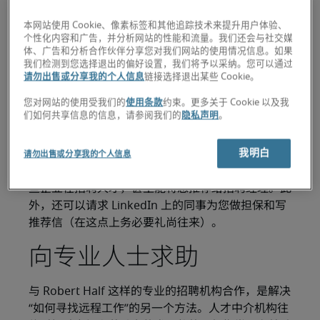
值得庆幸的是，技术让人们能够更轻松地在家寻找工
本网站使用 Cookie、像素标签和其他追踪技术来提升用户体验、
作，让企业能够进行远程招聘。虽然在未曾当面接触
个性化内容和广告，并分析网站的性能和流量。我们还会与社交媒
的情况下求职、获聘和上岗较为罕见，但全数字化求
体、广告和分析合作伙伴分享您对我们网站的使用情况信息。如果
我们检测到您选择退出的偏好设置，我们将予以采纳。您可以通过
职的各个环节都至少有一些先例可循，而且还有一套
请勿出售或分享我的个人信息
链接选择退出某些 Cookie。
能够为您提供指导的最佳实践。接下来就将为您介绍
寻找远程工作的方法。
您对网站的使用受我们的
使用条款
约束。更多关于 Cookie 以及我
们如何共享信息的信息，请参阅我们的
隐私声明
。
寻找您的最佳机会
我明白
请勿出售或分享我的个人信息
让其他人知道您正在寻找新工作。他们可能知道有哪
些企业在招聘人才，甚至能将您推荐给招聘经理。此
外，还可以请求 LinkedIn 上的同事为您做担保和写
推荐信（在这点上务必要礼尚往来）。
向专业人士求助
与 Robert Half 这样的专业的招聘机构合作，是解决
“如何寻找远程工作”的另一个方法。人才中介机构往