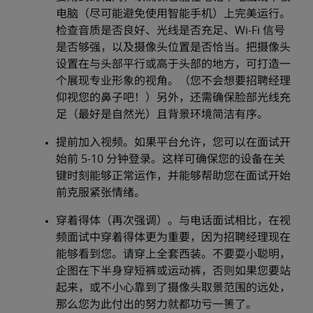
电脑（尽可能避免使用智能手机）上完美运行。
检查音质是否良好、光线是否充足、Wi-Fi 信号
是否够强，以及摄像头位置是否恰当。把摄像头
设置在与头部平行或高于头部的地方，可打造一
个展现专业形象的视角。（您不会想要招聘经理
仰视您的鼻子吧！）另外，还需确保脸部光线充
足（最好是自然光）且背景环境简洁有序。
提前加入视频。如果平台允许，您可以在面试开
始前 5-10 分钟登录。这样可确保您的设备在关
键时刻能够正常运作，并能够帮助您在面试开始
前克服紧张情绪。
穿着得体（再次强调）。与电话面试相比，在视
频面试中穿着得体更为重要，因为招聘经理现在
能够看到您。请穿上全套西装。不要耍小聪明，
企图在下半身穿短裤或运动裤，否则如果您要站
起来，或不小心靠到了摄像头取景范围的远处，
那么您为此付出的努力就都功亏一篑了。