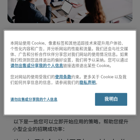
本网站使用 Cookie、像素标签和其他追踪技术来提升用户体验、
根据Robert Half的研究，超过60%的小型企业正努力
个性化内容和广告，并分析网站的性能和流量。我们还会与社交媒
在竞争激烈的招聘市场中招募人才。如果您是其中一
体、广告和分析合作伙伴分享您对我们网站的使用情况信息。如果
位小型企业的管理人员，相信您很清楚与规模更大、
我们检测到您选择退出的偏好设置，我们将予以采纳。您可以通过
请勿出售或分享我的个人信息
链接选择退出某些 Cookie。
资源更丰富的公司竞争以获得顶尖的人才是多么困
难。
您对网站的使用受我们的
使用条款
约束。更多关于 Cookie 以及我
们如何共享信息的信息，请参阅我们的
隐私声明
。
那么，您的小型企业如何获得竞争优势呢？通过罗致
恒富创造性、全面性的小型企业招聘技巧和有效的员
我明白
请勿出售或分享我的个人信息
工留任策略，您将能够吸引高技能的候选人，并将他
们长期留在您的团队中。
以下是一些您可以立即开始应用的策略，帮助您提升
小型企业的招聘成功率：