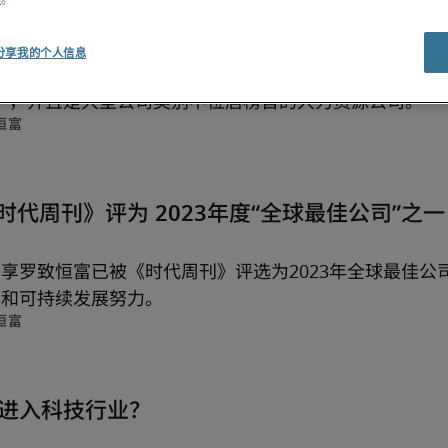
《财富》杂志2023年最佳女性职场
分享我的个人信息
咨询公司 Robert Half（纽交所代码：RHI）连续
之一，并且是大型公司类别中位居榜首的人力资源公司。
恒富
 被《时代周刊》评为 2023年度“全球最佳公司”之一
享罗致恒富已被《时代周刊》评选为2023年全球最佳公
长和可持续发展努力。
恒富
进入科技行业？