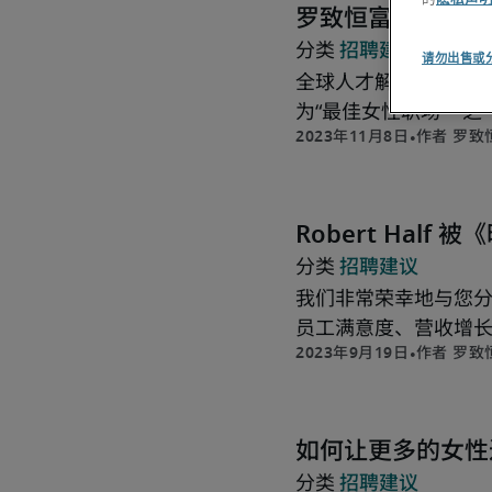
罗致恒富荣誉入选
招聘建议
请勿出售或
全球人才解决方案和商业
为“最佳女性职场™”
罗致
Robert Half
招聘建议
我们非常荣幸地与您分
员工满意度、营收增
罗致
如何让更多的女性
招聘建议