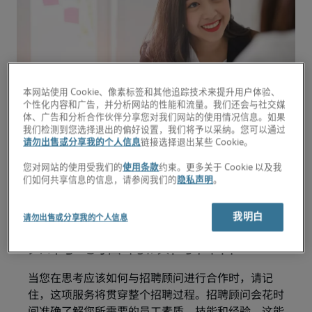
本网站使用 Cookie、像素标签和其他追踪技术来提升用户体验、
个性化内容和广告，并分析网站的性能和流量。我们还会与社交媒
体、广告和分析合作伙伴分享您对我们网站的使用情况信息。如果
为您的企业吸纳顶尖人才是非常重要的。找到合适的
我们检测到您选择退出的偏好设置，我们将予以采纳。您可以通过
请勿出售或分享我的个人信息
链接选择退出某些 Cookie。
人才加入企业，可以提高员工留职率和生产率，并为
您的企业带来竞争优势。但是，自己去寻找合适的候
您对网站的使用受我们的
使用条款
约束。更多关于 Cookie 以及我
选人可能既耗时又费钱。了解如何与招聘顾问合作寻
们如何共享信息的信息，请参阅我们的
隐私声明
。
找您需要的人才，从而帮助您更轻松、更迅速地找到
理想候选人，并减少对业务的干扰。
我明白
请勿出售或分享我的个人信息
如何与招聘顾问合作
当您在思考应该如何与招聘顾问进行合作时，请记
住，这项服务将贯穿整个招聘过程。招聘顾问会花时