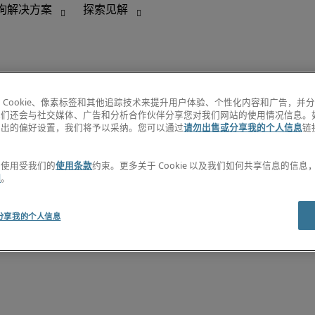
 Cookie、像素标签和其他追踪技术来提升用户体验、个性化内容和广告，并
我们还会与社交媒体、广告和分析合作伙伴分享您对我们网站的使用情况信息。
退出的偏好设置，我们将予以采纳。您可以通过
请勿出售或分享我的个人信息
链
。
探索见解
职位目录
的使用受我们的
使用条款
约束。更多关于 Cookie 以及我们如何共享信息的信
薪资指南
明
。
在线学习
订阅资讯
分享我的个人信息
创建职位提醒
资讯中心