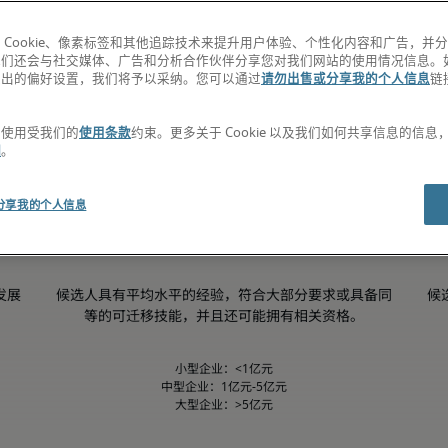
 Cookie、像素标签和其他追踪技术来提升用户体验、个性化内容和广告，并
我们还会与社交媒体、广告和分析合作伙伴分享您对我们网站的使用情况信息。
退出的偏好设置，我们将予以采纳。您可以通过
请勿出售或分享我的个人信息
链
。
第50百分位
的使用受我们的
使用条款
约束。更多关于 Cookie 以及我们如何共享信息的信
明
。
分享我的个人信息
发展
候选人具有平均水平的经验，符合大部分要求或具备同
候
等的可迁移技能，并且还可能拥有相关资格。
小型企业：<1亿元

中型企业：1亿元-5亿元

大型企业：>5亿元