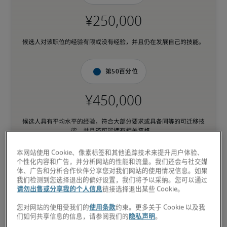
候选人对该职位的经验有限或没有经验，并且仍在发展自己的技能。
第50百分位
候选人具有平均水平的经验，符合大部分要求或具备同等的可迁移技
能，并且还可能拥有相关资格。
本网站使用 Cookie、像素标签和其他追踪技术来提升用户体验、
第75百分位
个性化内容和广告，并分析网站的性能和流量。我们还会与社交媒
体、广告和分析合作伙伴分享您对我们网站的使用情况信息。如果
我们检测到您选择退出的偏好设置，我们将予以采纳。您可以通过
请勿出售或分享我的个人信息
链接选择退出某些 Cookie。
您对网站的使用受我们的
使用条款
约束。更多关于 Cookie 以及我
候选人具备与职位相匹配的丰富经验和高级技能，并且还可能拥有专
们如何共享信息的信息，请参阅我们的
隐私声明
。
业资格。